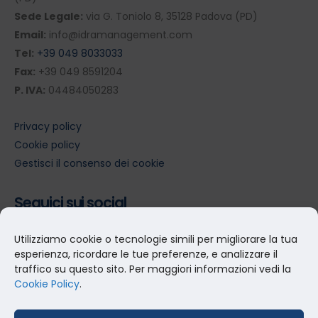
Sede Legale:
via G. Toniolo 8, 35128 Padova (PD)
Email:
info@idramanagement.com
Tel:
+39 049 8033033
Fax:
+39 049 8591204
P. IVA:
04484050283
Privacy policy
Cookie policy
Gestisci il consenso dei cookie
Seguici sui social
Utilizziamo cookie o tecnologie simili per migliorare la tua
esperienza, ricordare le tue preferenze, e analizzare il
traffico su questo sito. Per maggiori informazioni vedi la
Cookie Policy
.