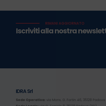
RIMANI AGGIORNATO
Iscriviti alla nostra newslet
IDRA Srl
Sede Operativa:
via Mons. G. Fortin 46, 35128 Padova
Sede Legale:
via G. Toniolo 8, 35128 Padova (PD)