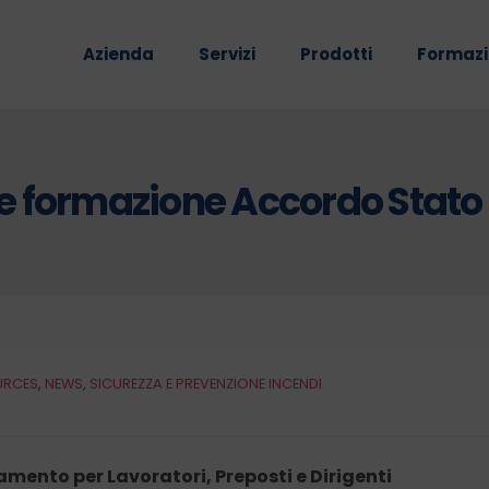
Azienda
Servizi
Prodotti
Formaz
formazione Accordo Stato Re
URCES
,
NEWS
,
SICUREZZA E PREVENZIONE INCENDI
mento per Lavoratori, Preposti e Dirigenti