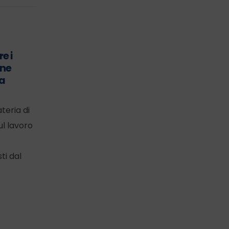
e i
Caldo estremo nei
22
24
one
luoghi di lavoro: perché
la
la valutazione del
Lug
Giu
rischio non può più
essere rimandata
teria di
Il progressivo aumento della
ul lavoro
frequenza e dell’intensità
delle ondate di calore
ti dal
impone alle imprese di
affrontare lo stress termico
come...
READ MORE