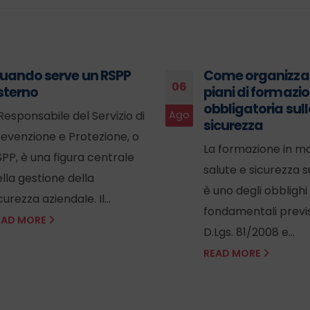
uando serve un RSPP
Come organizzar
06
sterno
piani di formazi
obbligatoria sul
 Responsabile del Servizio di
Ago
sicurezza
revenzione e Protezione, o
La formazione in ma
PP, è una figura centrale
salute e sicurezza s
lla gestione della
è uno degli obblighi
curezza aziendale. Il...
fondamentali previs
EAD MORE
D.Lgs. 81/2008 e...
READ MORE