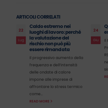
ARTICOLI CORRELATI
Caldo estremo nei
Q
22
24
luoghi di lavoro: perché
e
la valutazione del
Lug
Giu
Il
rischio non può più
P
essere rimandata
a di
RS
Il progressivo aumento della
voro
ne
frequenza e dell’intensità
si
delle ondate di calore
al
R
impone alle imprese di
affrontare lo stress termico
come...
READ MORE