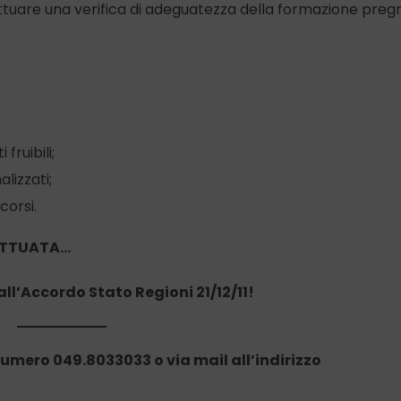
ettuare una verifica di adeguatezza della formazione preg
fruibili;
lizzati;
corsi.
ETTUATA…
dall’Accordo
Stato Regioni 21/12/11!
umero 049.8033033 o via mail all’indirizzo