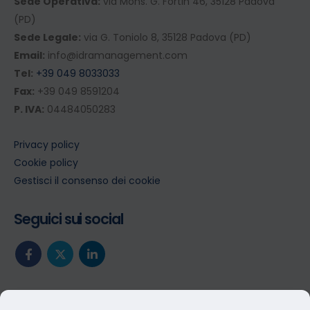
Sede Operativa:
via Mons. G. Fortin 46, 35128 Padova
(PD)
Sede Legale:
via G. Toniolo 8, 35128 Padova (PD)
Email:
info@idramanagement.com
Tel:
+39 049 8033033
Fax:
+39 049 8591204
P. IVA:
04484050283
Privacy policy
Cookie policy
Gestisci il consenso dei cookie
Seguici sui social