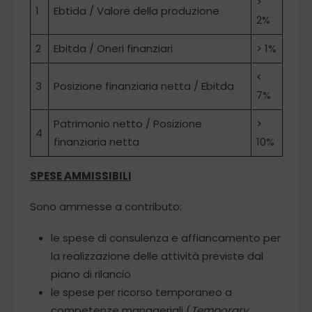
>
1
Ebtida / Valore della produzione
2%
2
Ebitda / Oneri finanziari
> 1%
<
3
Posizione finanziaria netta / Ebitda
7%
Patrimonio netto / Posizione
>
4
finanziaria netta
10%
SPESE AMMISSIBILI
Sono ammesse a contributo:
le spese di consulenza e affiancamento per
la realizzazione delle attività previste dal
piano di rilancio
le spese per ricorso temporaneo a
competenze manageriali (
Temporary