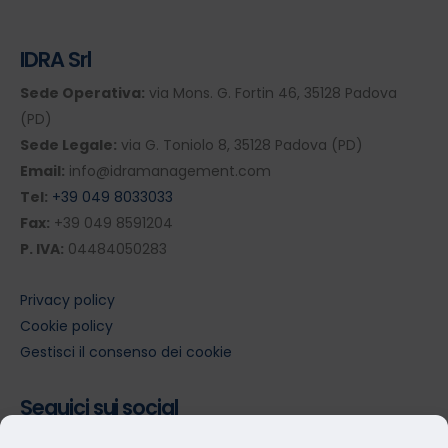
IDRA Srl
Sede Operativa:
via Mons. G. Fortin 46, 35128 Padova
(PD)
Sede Legale:
via G. Toniolo 8, 35128 Padova (PD)
Email:
info@idramanagement.com
Tel:
+39 049 8033033
Fax:
+39 049 8591204
P. IVA:
04484050283
Privacy policy
Cookie policy
Gestisci il consenso dei cookie
Seguici sui social