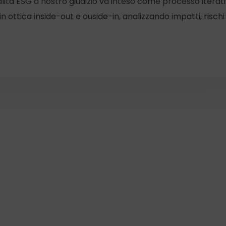
lità ESG a nostro giudizio va inteso come processo iterati
in ottica inside-out e ouside-in, analizzando impatti, rischi