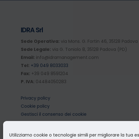
IDRA Srl
Sede Operativa:
via Mons. G. Fortin 46, 35128 Padova
Sede Legale:
via G. Toniolo 8, 35128 Padova (PD)
Email:
info@idramanagement.com
Tel:
+39 049 8033033
Fax:
+39 049 8591204
P. IVA:
04484050283
Privacy policy
Cookie policy
Gestisci il consenso dei cookie
Utilizziamo cookie o tecnologie simili per migliorare la tua e