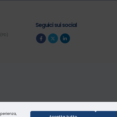
Seguici sui social
 (PD)
sperienza,
Accetta tutto