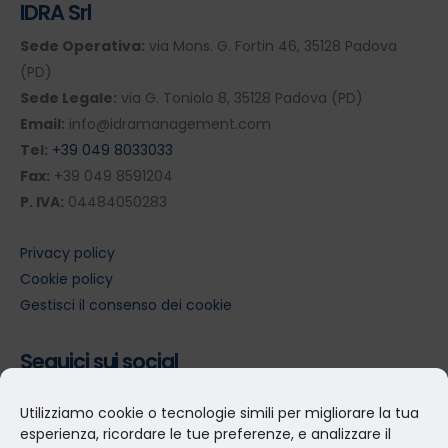
IDRA Srl
Sede Operativa:
via Mons. G. Fortin 46, 35128 Padova
(PD)
Sede Legale:
via G. Toniolo 8, 35128 Padova (PD)
Email:
info@idramanagement.com
Tel:
+39 049 8033033
Fax:
+39 049 8591204
P. IVA:
04484050283
Privacy policy
Cookie policy
Gestisci il consenso dei cookie
Seguici sui social
Utilizziamo cookie o tecnologie simili per migliorare la tua
esperienza, ricordare le tue preferenze, e analizzare il