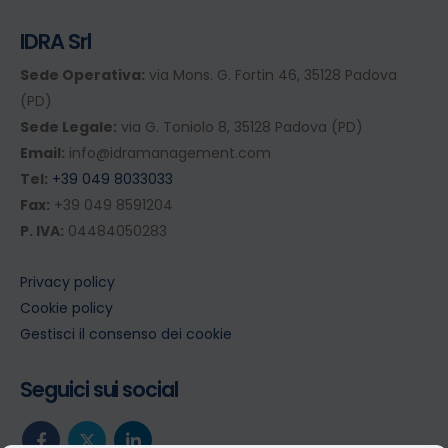
IDRA Srl
Sede Operativa:
via Mons. G. Fortin 46, 35128 Padova
(PD)
Sede Legale:
via G. Toniolo 8, 35128 Padova (PD)
Email:
info@idramanagement.com
Tel:
+39 049 8033033
Fax:
+39 049 8591204
P. IVA:
04484050283
Privacy policy
Cookie policy
Gestisci il consenso dei cookie
Seguici sui social